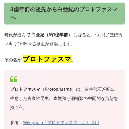
3億年前の祖先から白亜紀のプロトファスマ
へ
時代が進んで
白亜紀（約1億年前）
になると、ついに“ほぼカ
マキリ”と呼べる昆虫が登場します。
プロトファスマ
その名が
。
プロトファスマ
（
Protophasma
）は、古生代石炭紀に
生息した肉食性昆虫。直翅類と網翅類の中間的な形態を
[1]
持つ
。
参考：
Wikipedia「プロトファスマ」より引用