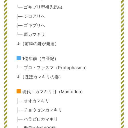
└─ ゴキブリ型祖先昆虫
├─ シロアリへ
├─ ゴキブリへ
└─ 原カマキリ
↓（前脚の鎌が発達）
1億年前（白亜紀）
└─ プロトファスマ（Protophasma）
↓（ほぼカマキリの姿）
現代：カマキリ目（Mantodea）
├─ オオカマキリ
├─ チョウセンカマキリ
├─ ハラビロカマキリ