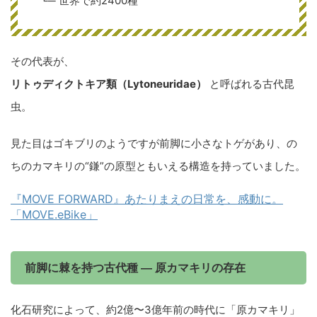
└─ 世界で約2400種
その代表が、
リトゥディクトキア類（Lytoneuridae）
と呼ばれる古代昆
虫。
見た目はゴキブリのようですが前脚に小さなトゲがあり、の
ちのカマキリの“鎌”の原型ともいえる構造を持っていました。
『MOVE FORWARD』あたりまえの日常を、感動に。
「MOVE.eBike」
前脚に棘を持つ古代種 ― 原カマキリの存在
化石研究によって、約2億〜3億年前の時代に「原カマキリ」