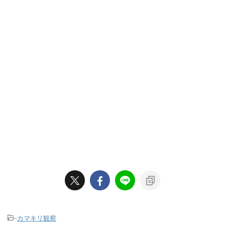
-
カマキリ観察