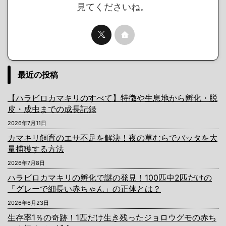
見てくださいね。
最近の投稿
【ハラビロカマキリのすべて】特徴や生息地から孵化・脱
皮・成虫までの成長記録
2026年7月11日
カマキリ飼育のエサ不足を解決！夜の草むらでバッタを大
量捕獲する方法
2026年7月8日
ハラビロカマキリの孵化で謎の発見！100匹中2匹だけの
「グレーで細長い赤ちゃん」の正体とは？
2026年6月23日
生存率1％の奇跡！1匹だけ生き残ったジョロウグモの赤ち